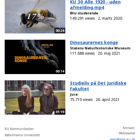
KU_30_Alle_1920 - uden
afmelding.mp4
Bliv studerende
149.291 views
2. marts 2020
00:24
Dinosaurernes konge
Statens Naturhistoriske Museum
111.688 views
20. maj 2021
00:14
Studieliv på Det Juridiske
Fakultet
Jura
75.710 views
26. april 2021
01:19
Kontakt:
KU Kommunikation
Webteamet
Københavns Universitet
web
@
adm
.
ku
.
dk