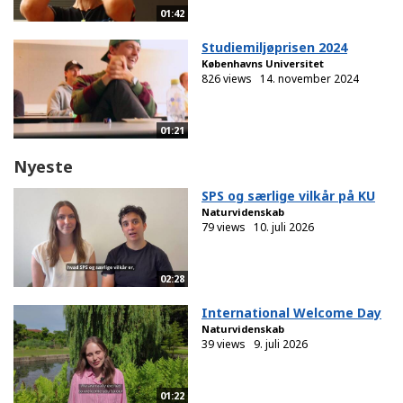
01:42
Studiemiljøprisen 2024
Københavns Universitet
826 views
14. november 2024
01:21
Nyeste
SPS og særlige vilkår på KU
Naturvidenskab
79 views
10. juli 2026
02:28
International Welcome Day
Naturvidenskab
39 views
9. juli 2026
01:22