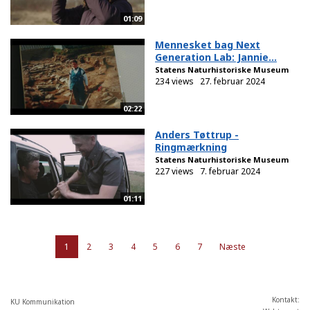
01:09
Mennesket bag Next
Generation Lab: Jannie...
Statens Naturhistoriske Museum
234 views
27. februar 2024
02:22
Anders Tøttrup -
Ringmærkning
Statens Naturhistoriske Museum
227 views
7. februar 2024
01:11
1
2
3
4
5
6
7
Næste
Kontakt:
KU Kommunikation