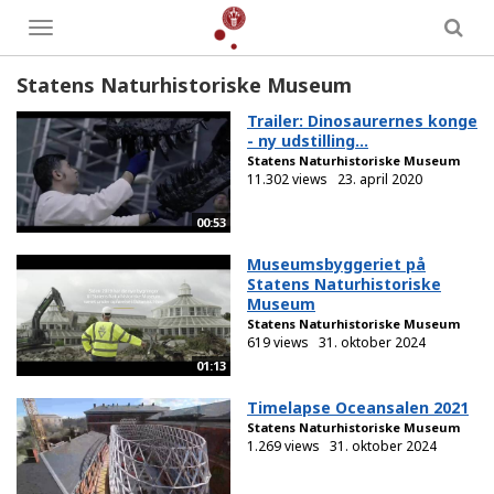
Toggle
menu
Statens Naturhistoriske Museum
Trailer: Dinosaurernes konge
- ny udstilling...
Statens Naturhistoriske Museum
11.302 views
23. april 2020
00:53
Museumsbyggeriet på
Statens Naturhistoriske
Museum
Statens Naturhistoriske Museum
619 views
31. oktober 2024
01:13
Timelapse Oceansalen 2021
Statens Naturhistoriske Museum
1.269 views
31. oktober 2024