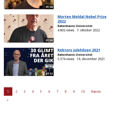
01:36
Morten Meldal Nobel Prize
2022
Københavns Universitet
4.802 views
7. oktober 2022
01:58
Rektors julehilsen 2021
Københavns Universitet
5.374 views
16. december 2021
07:13
1
2
3
4
5
6
7
8
9
10
Næste
»