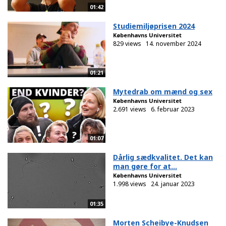
01:42
Studiemiljøprisen 2024
Københavns Universitet
829 views
14. november 2024
01:21
Mytedrab om mænd og sex
Københavns Universitet
2.691 views
6. februar 2023
01:07
Dårlig sædkvalitet. Det kan
man gøre for at...
Københavns Universitet
1.998 views
24. januar 2023
01:35
Morten Scheibye-Knudsen