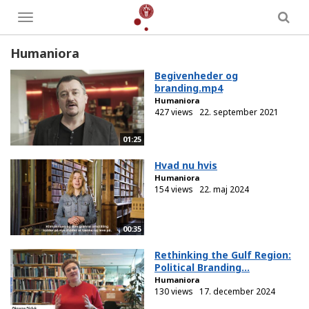
Toggle
menu
Humaniora
Begivenheder og
branding.mp4
Humaniora
427 views
22. september 2021
01:25
Hvad nu hvis
Humaniora
154 views
22. maj 2024
00:35
Rethinking the Gulf Region:
Political Branding...
Humaniora
130 views
17. december 2024