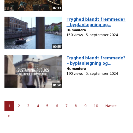
02:13
Tryghed blandt fremmede?
– byplanlægning og...
Humaniora
150 views
5. september 2024
00:55
Tryghed blandt fremmede?
– byplanlægning og...
Humaniora
190 views
5. september 2024
01:50
1
2
3
4
5
6
7
8
9
10
Næste
»