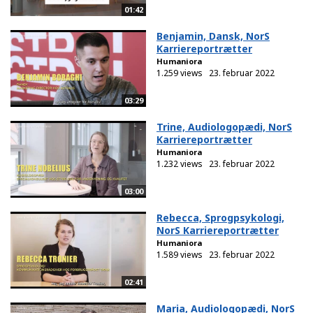
01:42
Benjamin, Dansk, NorS
Karriereportrætter
Humaniora
1.259 views
23. februar 2022
03:29
Trine, Audiologopædi, NorS
Karriereportrætter
Humaniora
1.232 views
23. februar 2022
03:00
Rebecca, Sprogpsykologi,
NorS Karriereportrætter
Humaniora
1.589 views
23. februar 2022
02:41
Maria, Audiologopædi, NorS