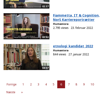
02:37
Fiammetta, IT & Cognition,
NorS Karriereportrætter
Humaniora
2.795 views
23. februar 2022
02:52
etnologi_kandidat_2022
Humaniora
844 views
27. januar 2022
04:07
Forrige
1
2
3
4
5
6
7
8
9
10
Næste
»