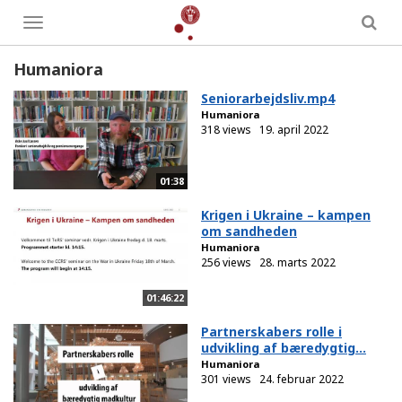
Toggle
menu
Humaniora
Seniorarbejdsliv.mp4
Humaniora
318 views
19. april 2022
01:38
Krigen i Ukraine – kampen
om sandheden
Humaniora
256 views
28. marts 2022
01:46:22
Partnerskabers rolle i
udvikling af bæredygtig...
Humaniora
301 views
24. februar 2022