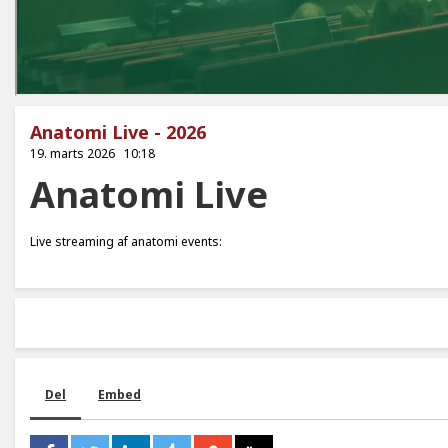
Anatomi Live - 2026
19. marts 2026
10:18
Anatomi Live
Live streaming af anatomi events:
Del
Embed