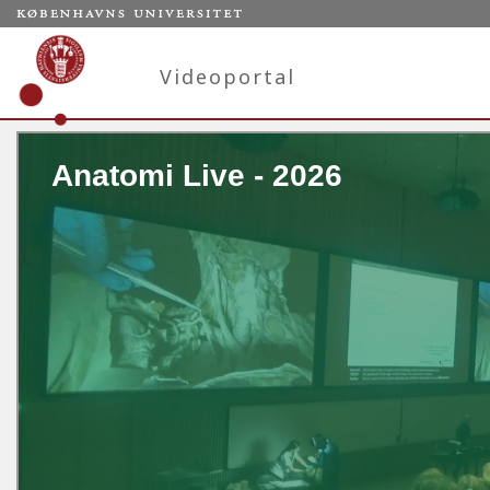
Videoportal