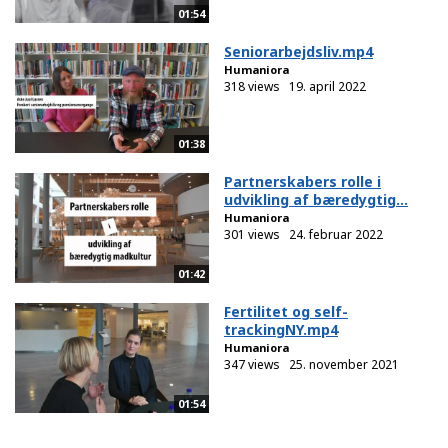
01:54
Seniorarbejdsliv.mp4
Humaniora
318 views
19. april 2022
01:38
Partnerskabers rolle i
udvikling af bæredygtig...
Humaniora
301 views
24. februar 2022
01:42
Fertilitet og self-
trackingNY.mp4
Humaniora
347 views
25. november 2021
01:54