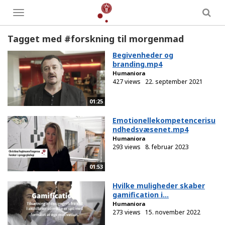
Toggle
menu
Tagget med #forskning til morgenmad
Begivenheder og
branding.mp4
Humaniora
427 views
22. september 2021
01:25
Emotionellekompetencerisu
ndhedsvæsenet.mp4
Humaniora
293 views
8. februar 2023
01:53
Hvilke muligheder skaber
gamification i...
Humaniora
273 views
15. november 2022