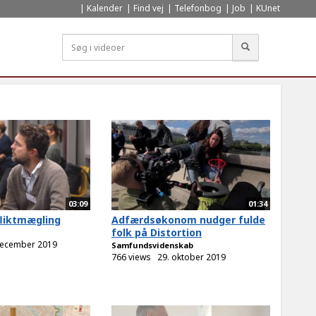
Kalender
Find vej
Telefonbog
Job
KUnet
Søg
03:09
01:34
fliktmægling
Adfærdsøkonom nudger fulde
folk på Distortion
december 2019
Samfundsvidenskab
766 views
29. oktober 2019