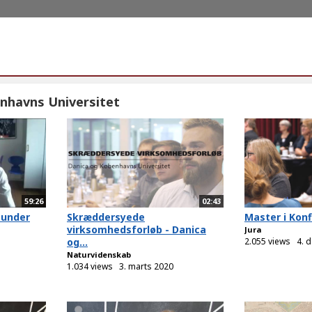
nhavns Universitet
59:26
02:43
 under
Skræddersyede
Master i Kon
virksomhedsforløb - Danica
Jura
og...
2.055 views
4. 
Naturvidenskab
1.034 views
3. marts 2020