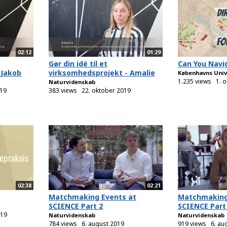
02:12
01:29
Gør din idé til et
Can You Navi
 Jakob
virksomhedsprojekt - Amalie
Københavns Univ
1.235 views
1. 
Naturvidenskab
019
383 views
22. oktober 2019
02:38
02:21
Matchmaking Events at
Matchmaking
SCIENCE Part 2
SCIENCE Part
019
Naturvidenskab
Naturvidenskab
784 views
6. august 2019
919 views
6. au