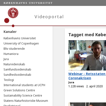
Videoportal
Kanaler
Tagget med Købe
Københavns Universitet
University of Copenhagen
Bliv studerende
Humaniora
Jura
Naturvidenskab
Samfundsvidenskab
Webinar - Retsstaten
Sundhedsvidenskab
Coronakrisen
Teologi
Jura
International students at UCPH
1.228 views
2. april 2020
Green Solutions Centre
Sustainability Science Centre
Statens Naturhistoriske Museum
Studietrivsel