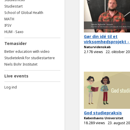
Studiestart
School of Global Health
MATH
IFSV
HUM - Saxo
Gør din idé til et
virksomhedsprojekt -
Temasider
Naturvidenskab
Better education with video
2.178 views
22. oktober 2
Studieteknik for studiestartere
Niels Bohr Institutet
Live events
Log ind
God studiepraksis
Københavns Universitet
18.289 views
23. august 2