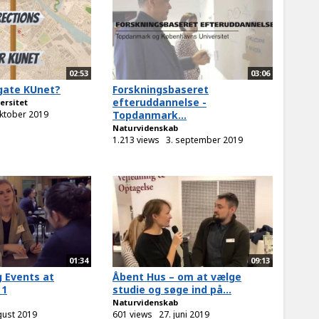
02:53
03:06
gate KUnet?
Forskningsbaseret
efteruddannelse -
ersitet
oktober 2019
Topdanmark...
Naturvidenskab
1.213 views
3. september 2019
01:34
09:13
 Events at
Åbent Hus – om at vælge
 1
studie og søge ind på...
Naturvidenskab
gust 2019
601 views
27. juni 2019