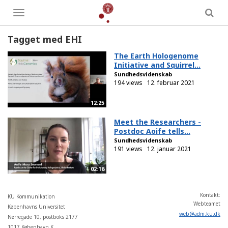
Toggle
menu
Tagget med EHI
The Earth Hologenome
Initiative and Squirrel...
Sundhedsvidenskab
194 views
12. februar 2021
12:25
Meet the Researchers -
Postdoc Aoife tells...
Sundhedsvidenskab
191 views
12. januar 2021
02:16
Kontakt:
KU Kommunikation
Webteamet
Københavns Universitet
web
@
adm
.
ku
.
dk
Nørregade 10, postboks 2177
1017 København K