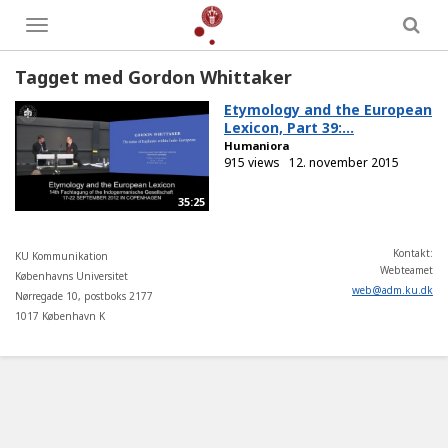
Toggle
menu
Tagget med Gordon Whittaker
Etymology and the European
Lexicon, Part 39:...
Humaniora
915 views
12. november 2015
35:25
Kontakt:
KU Kommunikation
Webteamet
Københavns Universitet
web
@
adm
.
ku
.
dk
Nørregade 10, postboks 2177
1017 København K