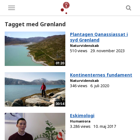
Toggle
menu
Tagget med Grønland
Plantagen Qanassiassat i
syd Grønland
Naturvidenskab
510 views
29. november 2023
01:20
Kontinenternes fundament
Naturvidenskab
346 views
6. juli 2020
00:54
Eskimologi
Humaniora
3.286 views
10. maj 2017