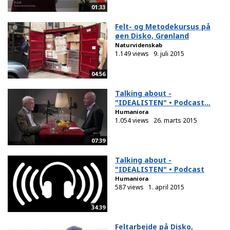
01:33
Felt- og Metodekursus på
øen Disko, Grønland
Naturvidenskab
1.149 views
9. juli 2015
04:56
Talking about -
"IDEALISTEN" • Podcast...
Humaniora
1.054 views
26. marts 2015
07:39
Talking about -
"IDEALISTEN" • Podcast
Humaniora
587 views
1. april 2015
34:39
Feltarbejde på Disko,