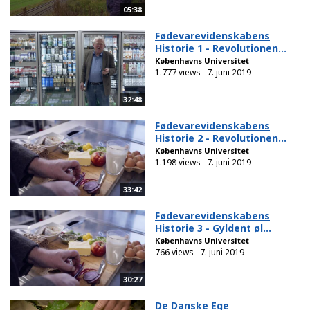
05:38
Fødevarevidenskabens
Historie 1 - Revolutionen...
Københavns Universitet
1.777 views
7. juni 2019
32:48
Fødevarevidenskabens
Historie 2 - Revolutionen...
Københavns Universitet
1.198 views
7. juni 2019
33:42
Fødevarevidenskabens
Historie 3 - Gyldent øl...
Københavns Universitet
766 views
7. juni 2019
30:27
De Danske Ege