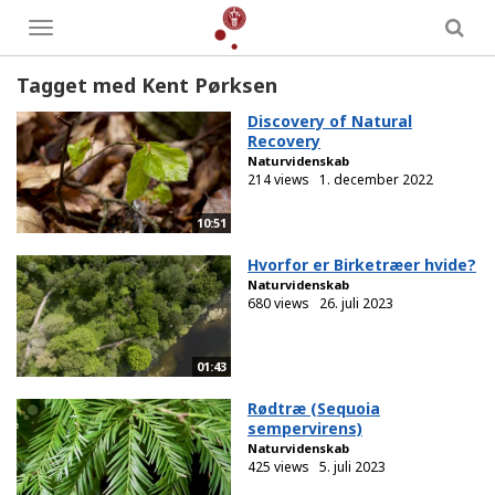
Toggle
menu
Tagget med Kent Pørksen
Discovery of Natural
Recovery
Naturvidenskab
214 views
1. december 2022
10:51
Hvorfor er Birketræer hvide?
Naturvidenskab
680 views
26. juli 2023
01:43
Rødtræ (Sequoia
sempervirens)
Naturvidenskab
425 views
5. juli 2023