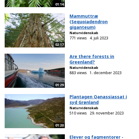
01:14
Mammuttræ
(Sequoiadendron
giganteum)
Naturvidenskab
771 views
4. juli 2023
02:17
Are there forests in
Greenland?
Naturvidenskab
883 views
1. december 2023
01:29
Plantagen Qanassiassat i
syd Grønland
Naturvidenskab
510 views
29. november 2023
01:20
Elever og fagmentorer -