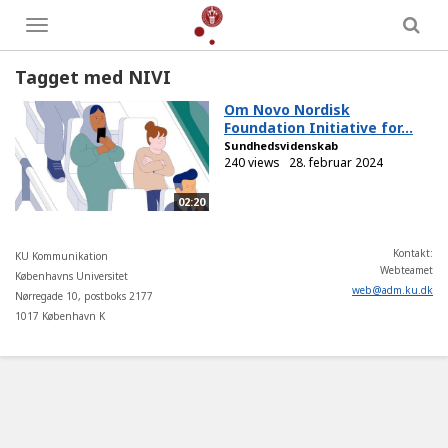
Toggle
menu
Tagget med NIVI
Om Novo Nordisk
Foundation Initiative for...
Sundhedsvidenskab
240 views
28. februar 2024
02:20
Kontakt:
KU Kommunikation
Webteamet
Københavns Universitet
web
@
adm
.
ku
.
dk
Nørregade 10, postboks 2177
1017 København K