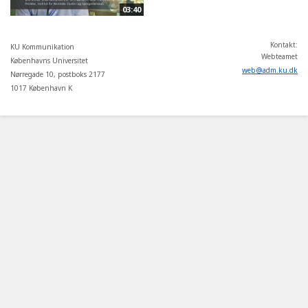
03:40
Kontakt:
KU Kommunikation
Webteamet
Københavns Universitet
web
@
adm
.
ku
.
dk
Nørregade 10, postboks 2177
1017 København K