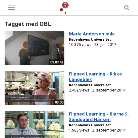
Toggle
menu
Tagget med OBL
Maria Andersen.m4v
Københavns Universitet
10.376 views
23. juni 2017
01:07:43
Flipped Learning - Rikke
Langebæk
Københavns Universitet
2.402 views
2. september 2014
03:00
Flipped Learning - Bjarne S.
Sandgaard Hansen
Københavns Universitet
1.983 views
2. september 2014