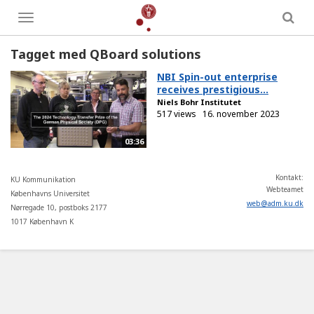
Toggle
menu
Tagget med QBoard solutions
NBI Spin-out enterprise
receives prestigious...
Niels Bohr Institutet
517 views
16. november 2023
03:36
Kontakt:
KU Kommunikation
Webteamet
Københavns Universitet
web
@
adm
.
ku
.
dk
Nørregade 10, postboks 2177
1017 København K