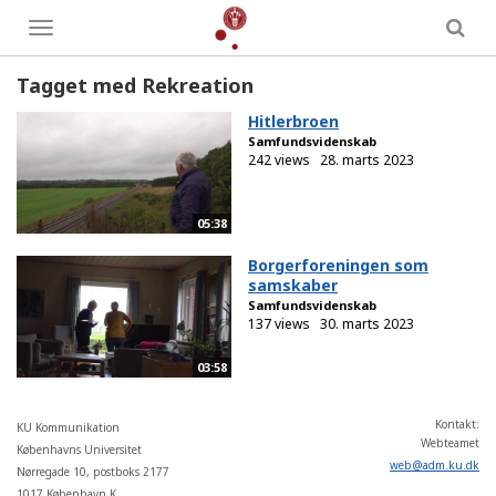
Toggle
menu
Tagget med Rekreation
Hitlerbroen
Samfundsvidenskab
242 views
28. marts 2023
05:38
Borgerforeningen som
samskaber
Samfundsvidenskab
137 views
30. marts 2023
03:58
Kontakt:
KU Kommunikation
Webteamet
Københavns Universitet
web
@
adm
.
ku
.
dk
Nørregade 10, postboks 2177
1017 København K