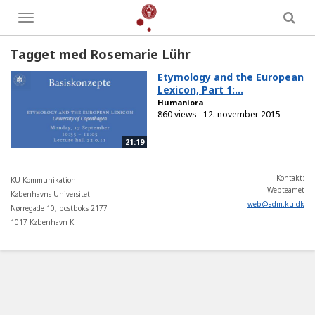
Toggle
menu
Tagget med Rosemarie Lühr
Etymology and the European
Lexicon, Part 1:...
Humaniora
860 views
12. november 2015
21:19
Kontakt:
KU Kommunikation
Webteamet
Københavns Universitet
web
@
adm
.
ku
.
dk
Nørregade 10, postboks 2177
1017 København K