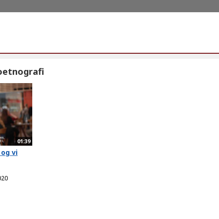
oetnografi
01:39
 og vi
020