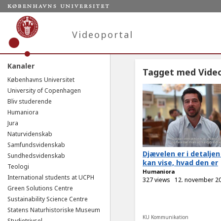
Videoportal
Kanaler
Tagget med Vide
Københavns Universitet
University of Copenhagen
Bliv studerende
Humaniora
Jura
Naturvidenskab
Samfundsvidenskab
Djævelen er i detaljen
Sundhedsvidenskab
kan vise, hvad den er
Teologi
Humaniora
International students at UCPH
327 views
12. november 2
Green Solutions Centre
Sustainability Science Centre
Statens Naturhistoriske Museum
KU Kommunikation
Studietrivsel