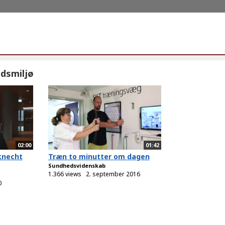
dsmiljø
02:00
01:42
knecht
Træn to minutter om dagen
Sundhedsvidenskab
1.366 views
2. september 2016
0