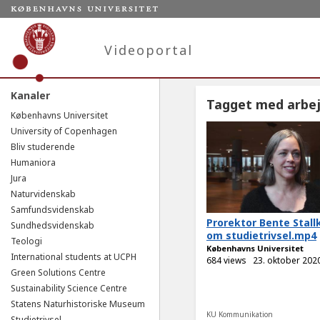
Videoportal
Kanaler
Tagget med arbej
Københavns Universitet
University of Copenhagen
Bliv studerende
Humaniora
Jura
Naturvidenskab
Samfundsvidenskab
Prorektor Bente Stall
Sundhedsvidenskab
om studietrivsel.mp4
Teologi
Københavns Universitet
International students at UCPH
684 views
23. oktober 202
Green Solutions Centre
Sustainability Science Centre
Statens Naturhistoriske Museum
KU Kommunikation
Studietrivsel