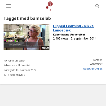
Toggle
menu
Tagget med bamselab
Flipped Learning - Rikke
Langebæk
Københavns Universitet
2.402 views
2. september 2014
03:00
Kontakt:
KU Kommunikation
Webteamet
Københavns Universitet
web
@
adm
.
ku
.
dk
Nørregade 10, postboks 2177
1017 København K