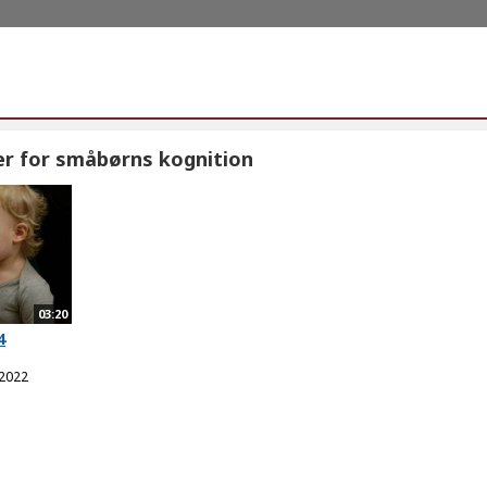
r for småbørns kognition
03:20
4
 2022