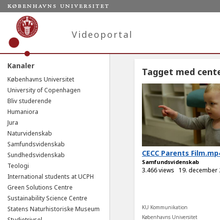
Videoportal
Kanaler
Tagget med cente
Københavns Universitet
University of Copenhagen
Bliv studerende
Humaniora
Jura
Naturvidenskab
Samfundsvidenskab
CECC Parents Film.mp
Sundhedsvidenskab
Samfundsvidenskab
Teologi
3.466 views
19. december
International students at UCPH
Green Solutions Centre
Sustainability Science Centre
KU Kommunikation
Statens Naturhistoriske Museum
Københavns Universitet
Studietrivsel