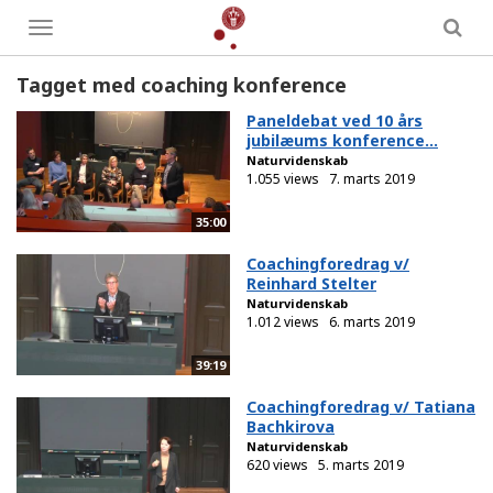
Toggle
menu
Tagget med coaching konference
Paneldebat ved 10 års
jubilæums konference...
Naturvidenskab
1.055 views
7. marts 2019
35:00
Coachingforedrag v/
Reinhard Stelter
Naturvidenskab
1.012 views
6. marts 2019
39:19
Coachingforedrag v/ Tatiana
Bachkirova
Naturvidenskab
620 views
5. marts 2019