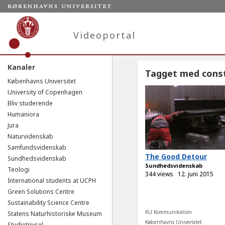
Videoportal
Kanaler
Tagget med const
Københavns Universitet
University of Copenhagen
Bliv studerende
Humaniora
Jura
Naturvidenskab
Samfundsvidenskab
The Good Detour
Sundhedsvidenskab
Sundhedsvidenskab
Teologi
344 views
12. juni 2015
International students at UCPH
Green Solutions Centre
Sustainability Science Centre
KU Kommunikation
Statens Naturhistoriske Museum
Københavns Universitet
Studietrivsel