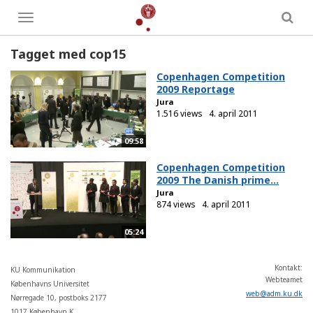
Toggle
menu
Tagget med cop15
Copenhagen Competition
2009 Reportage
Jura
1.516 views
4. april 2011
09:58
Copenhagen Competition
2009 The Danish prime...
Jura
874 views
4. april 2011
05:24
Kontakt:
KU Kommunikation
Webteamet
Københavns Universitet
web
@
adm
.
ku
.
dk
Nørregade 10, postboks 2177
1017 København K