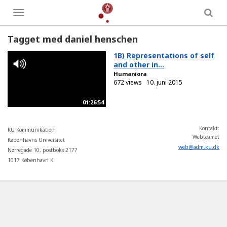
Toggle
menu
Tagget med daniel henschen
1B) Representations of self
and other in...
Humaniora
672 views
10. juni 2015
01:26:54
Kontakt:
KU Kommunikation
Webteamet
Københavns Universitet
web
@
adm
.
ku
.
dk
Nørregade 10, postboks 2177
1017 København K