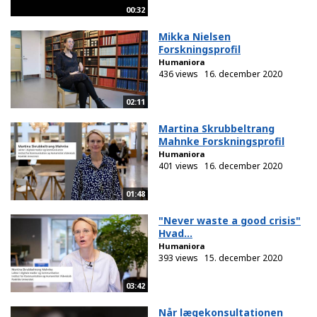
00:32
Mikka Nielsen
Forskningsprofil
Humaniora
436 views
16. december 2020
02:11
Martina Skrubbeltrang
Mahnke Forskningsprofil
Humaniora
401 views
16. december 2020
01:48
"Never waste a good crisis"
Hvad...
Humaniora
393 views
15. december 2020
03:42
Når lægekonsultationen