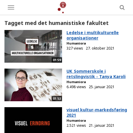
Toggle
menu
Tagget med det humanistiske fakultet
Ledelse i multikulturelle
organisationer
Humaniora
327 views
27. oktober 2021
01:59
UK_Sommerskole i
retslingvistik - Tanya Karoli
Humaniora
6.498 views
25. januar 2021
01:53
visuel kultur-markedsføring
2021
Humaniora
2.521 views
21. januar 2021