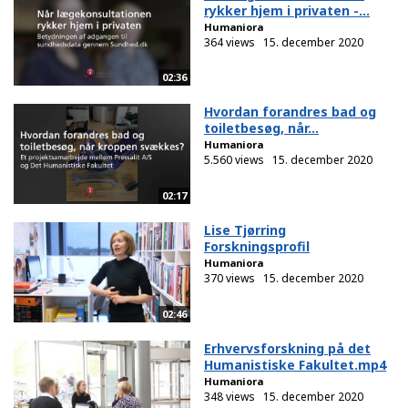
rykker hjem i privaten -...
Humaniora
364 views
15. december 2020
02:36
Hvordan forandres bad og
toiletbesøg, når...
Humaniora
5.560 views
15. december 2020
02:17
Lise Tjørring
Forskningsprofil
Humaniora
370 views
15. december 2020
02:46
Erhvervsforskning på det
Humanistiske Fakultet.mp4
Humaniora
348 views
15. december 2020