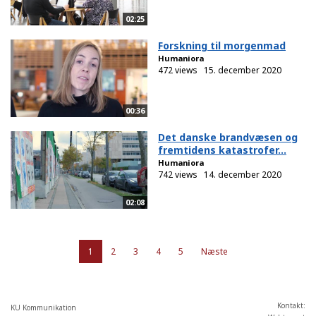
02:25
Forskning til morgenmad
Humaniora
472 views
15. december 2020
00:36
Det danske brandvæsen og
fremtidens katastrofer...
Humaniora
742 views
14. december 2020
02:08
1
2
3
4
5
Næste
Kontakt:
KU Kommunikation