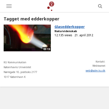
Toggle
menu
Tagget med edderkopper
Glasedderkopper
Naturvidenskab
12.135 views
21. april 2012
03:19
Kontakt:
KU Kommunikation
Webteamet
Københavns Universitet
web
@
adm
.
ku
.
dk
Nørregade 10, postboks 2177
1017 København K