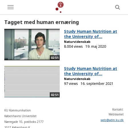
Toggle
menu
Tagget med human ernæring
Study Human Nutrition at
the University of...
Naturvidenskab
8.004 views
19. maj 2020
02:51
Study Human Nutrition at
the University of...
Naturvidenskab
97 views
16. september 2021
02:51
Kontakt:
KU Kommunikation
Webteamet
Københavns Universitet
web
@
adm
.
ku
.
dk
Nørregade 10, postboks 2177
1017 København K