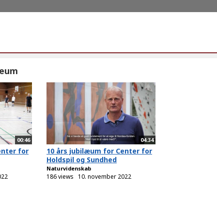
læum
00:46
04:34
enter for
10 års jubilæum for Center for
Holdspil og Sundhed
Naturvidenskab
022
186 views
10. november 2022