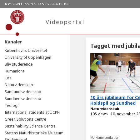
Videoportal
Kanaler
Tagget med jubi
Københavns Universitet
University of Copenhagen
Bliv studerende
Humaniora
Jura
Naturvidenskab
Samfundsvidenskab
10 års jubilæum for C
Sundhedsvidenskab
Holdspil og Sundhed
Teologi
Naturvidenskab
International students at UCPH
105 views
10. november 2
Green Solutions Centre
Sustainability Science Centre
Statens Naturhistoriske Museum
KU Kommunikation
Studietrivsel