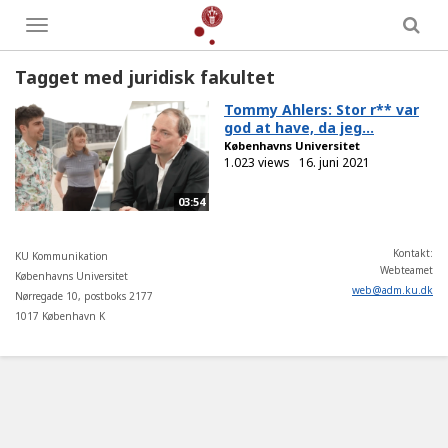
Toggle
menu
Tagget med juridisk fakultet
Tommy Ahlers: Stor r** var
god at have, da jeg...
Københavns Universitet
1.023 views
16. juni 2021
03:54
Kontakt:
KU Kommunikation
Webteamet
Københavns Universitet
web
@
adm
.
ku
.
dk
Nørregade 10, postboks 2177
1017 København K