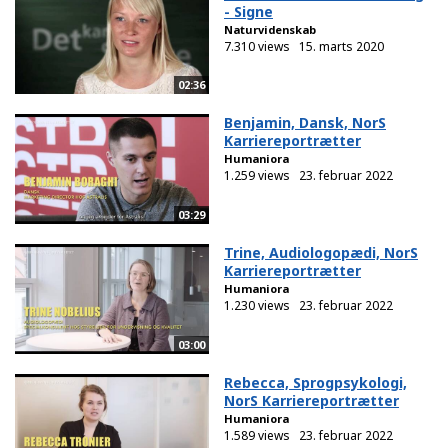
- Signe
Naturvidenskab
7.310 views
15. marts 2020
02:36
Benjamin, Dansk, NorS
Karriereportrætter
Humaniora
1.259 views
23. februar 2022
03:29
Trine, Audiologopædi, NorS
Karriereportrætter
Humaniora
1.230 views
23. februar 2022
03:00
Rebecca, Sprogpsykologi,
NorS Karriereportrætter
Humaniora
1.589 views
23. februar 2022