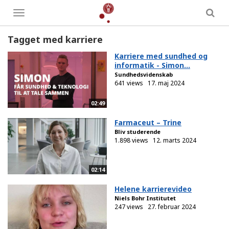
Toggle
menu
Tagget med karriere
Karriere med sundhed og
informatik - Simon...
Sundhedsvidenskab
641 views
17. maj 2024
02:49
Farmaceut – Trine
Bliv studerende
1.898 views
12. marts 2024
02:14
Helene karrierevideo
Niels Bohr Institutet
247 views
27. februar 2024