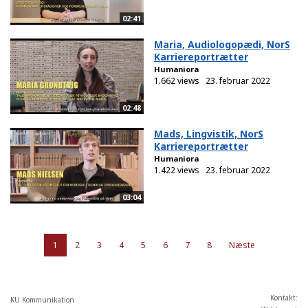
02:41
Maria, Audiologopædi, NorS
Karriereportrætter
Humaniora
1.662 views
23. februar 2022
02:48
Mads, Lingvistik, NorS
Karriereportrætter
Humaniora
1.422 views
23. februar 2022
03:04
1
2
3
4
5
6
7
8
Næste
Kontakt:
KU Kommunikation