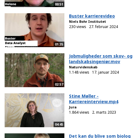
00:51
Buster karrierevideo
Niels Bohr Institutet
230 views
27. februar 2024
01:35
Jobmuligheder som skov- og
landskabsingeniør.mov
Naturvidenskab
1.148 views
17. januar 2024
02:57
Stine Møller -
Karriereinterview.mp4
Jura
1.864 views
2. marts 2023
04:45
Det kan du blive som biolog