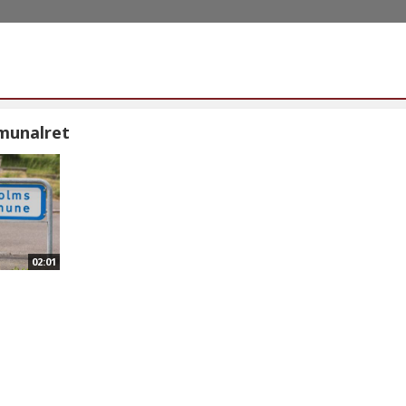
munalret
02:01