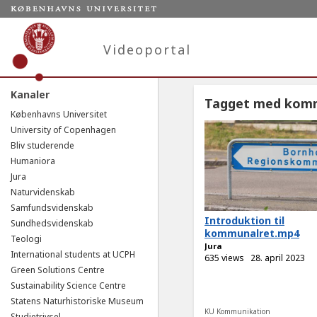
Videoportal
Kanaler
Tagget med kom
Københavns Universitet
University of Copenhagen
Bliv studerende
Humaniora
Jura
Naturvidenskab
Samfundsvidenskab
Introduktion til
Sundhedsvidenskab
kommunalret.mp4
Teologi
Jura
International students at UCPH
635 views
28. april 2023
Green Solutions Centre
Sustainability Science Centre
Statens Naturhistoriske Museum
KU Kommunikation
Studietrivsel