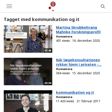
Toggle
menu
Tagget med kommunikation og it
Martina Skrubbeltrang
Mahnke Forskningsprofil
Humaniora
401 views
16. december 2020
01:48
Når lægekonsultationen
rykker hjem i privaten -...
Humaniora
364 views
15. december 2020
02:36
kommunikation og it
Humaniora
11.420 views
21. februar 2017