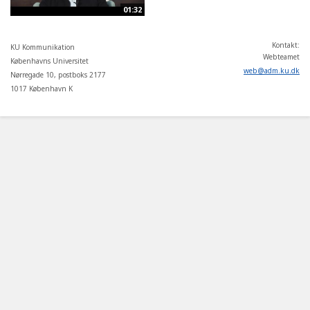
01:32
Kontakt:
KU Kommunikation
Webteamet
Københavns Universitet
web
@
adm
.
ku
.
dk
Nørregade 10, postboks 2177
1017 København K