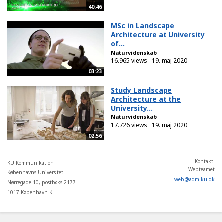
40:46
MSc in Landscape
Architecture at University
of...
Naturvidenskab
16.965 views
19. maj 2020
03:23
Study Landscape
Architecture at the
University...
Naturvidenskab
17.726 views
19. maj 2020
02:56
Kontakt:
KU Kommunikation
Webteamet
Københavns Universitet
web
@
adm
.
ku
.
dk
Nørregade 10, postboks 2177
1017 København K