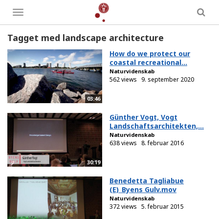
Toggle
menu
Tagget med landscape architecture
How do we protect our
coastal recreational...
Naturvidenskab
562 views
9. september 2020
03:46
Günther Vogt, Vogt
Landschaftsarchitekten,...
Naturvidenskab
638 views
8. februar 2016
30:19
Benedetta Tagliabue
(E)_Byens Gulv.mov
Naturvidenskab
372 views
5. februar 2015