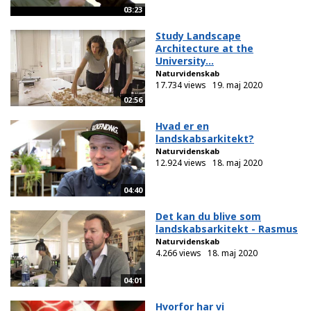
03:23
Study Landscape
Architecture at the
University...
Naturvidenskab
17.734 views
19. maj 2020
02:56
Hvad er en
landskabsarkitekt?
Naturvidenskab
12.924 views
18. maj 2020
04:40
Det kan du blive som
landskabsarkitekt - Rasmus
Naturvidenskab
4.266 views
18. maj 2020
04:01
Hvorfor har vi