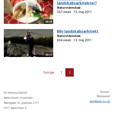
landskabsarkitekter?
Naturvidenskab
567 views
13. maj 2011
00:35
Bliv landskabsarkitekt
Naturvidenskab
634 views
13. maj 2011
00:37
Forrige
1
2
Kontakt:
KU Kommunikation
Webteamet
Københavns Universitet
web
@
adm
.
ku
.
dk
Nørregade 10, postboks 2177
1017 København K