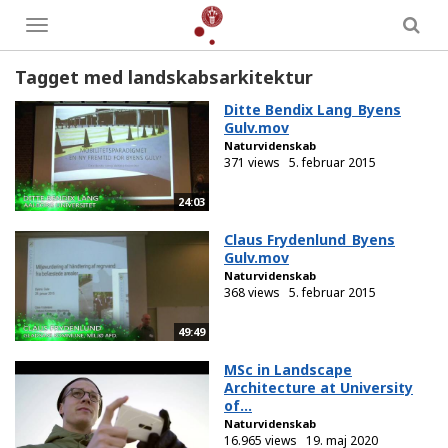
Toggle
menu
Tagget med landskabsarkitektur
Ditte Bendix Lang_Byens
Gulv.mov
Naturvidenskab
371 views
5. februar 2015
24:03
Claus Frydenlund_Byens
Gulv.mov
Naturvidenskab
368 views
5. februar 2015
49:49
MSc in Landscape
Architecture at University
of...
Naturvidenskab
16.965 views
19. maj 2020