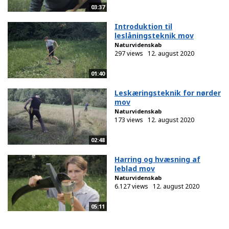
03:37
Introduktion til
leslåningsteknik mov
Naturvidenskab
297 views
12. august 2020
01:40
Leskæringsteknik for nørder
mov
Naturvidenskab
173 views
12. august 2020
02:48
Harring og hvæsning af
leblad mov
Naturvidenskab
6.127 views
12. august 2020
05:11