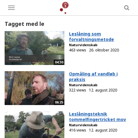
Toggle
menu
Tagget med le
Leslåning som
forvaltningsmetode
Naturvidenskab
463 views
26. oktober 2020
04:30
Opmåling af vandløb i
praksis
Naturvidenskab
322 views
12. august 2020
06:25
Leslåningsteknik
tommelfingertricket mov
Naturvidenskab
416 views
12. august 2020