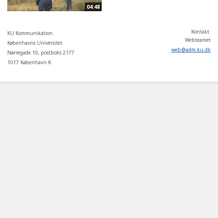
04:48
Kontakt:
KU Kommunikation
Webteamet
Københavns Universitet
web
@
adm
.
ku
.
dk
Nørregade 10, postboks 2177
1017 København K