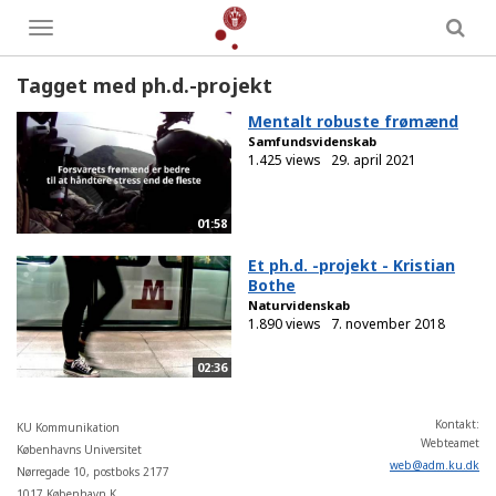
Toggle
menu
Tagget med ph.d.-projekt
Mentalt robuste frømænd
Samfundsvidenskab
1.425 views
29. april 2021
01:58
Et ph.d. -projekt - Kristian
Bothe
Naturvidenskab
1.890 views
7. november 2018
02:36
Kontakt:
KU Kommunikation
Webteamet
Københavns Universitet
web
@
adm
.
ku
.
dk
Nørregade 10, postboks 2177
1017 København K