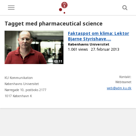
Toggle
menu
Tagget med pharmaceutical science
Faktaspot om klima: Lektor
Bjarne Styrishave,...
Københavns Universitet
1.061 views
27. februar 2013
03:11
Kontakt:
KU Kommunikation
Webteamet
Københavns Universitet
web
@
adm
.
ku
.
dk
Nørregade 10, postboks 2177
1017 København K