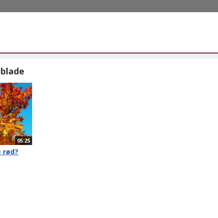
 blade
05:25
e rød?