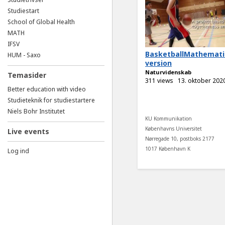
Studiestart
School of Global Health
MATH
IFSV
BasketballMathematic
HUM - Saxo
version
Naturvidenskab
Temasider
311 views
13. oktober 202
Better education with video
Studieteknik for studiestartere
Niels Bohr Institutet
KU Kommunikation
Københavns Universitet
Live events
Nørregade 10, postboks 2177
1017 København K
Log ind