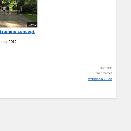
02:37
training concept
. maj 2012
Kontakt:
Webteamet
web
@
adm
.
ku
.
dk