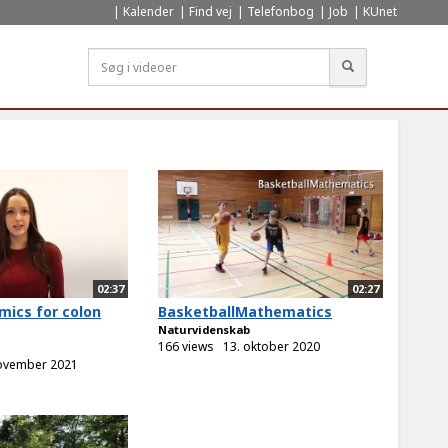
Kalender
Find vej
Telefonbog
Job
KUnet
Søg
02:37
02:27
ics for colon
BasketballMathematics
Naturvidenskab
166 views
13. oktober 2020
november 2021