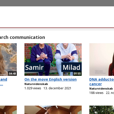
arch communication
04:48
01:55
 and
On the move English version
DNA adductom
..
cancer
Naturvidenskab
1.029 views
13. december 2021
Naturvidenskab
188 views
22. 