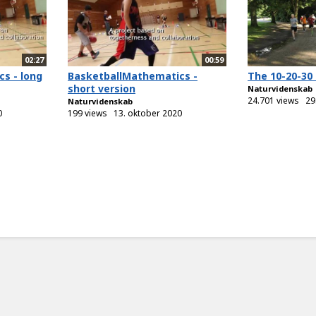
02:27
00:59
s - long
BasketballMathematics -
The 10-20-30 
short version
Naturvidenskab
24.701 views
29
Naturvidenskab
0
199 views
13. oktober 2020