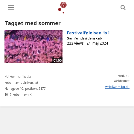
Toggle
menu
Tagget med sommer
Festivalfølelsen 1x1
Samfundsvidenskab
222 views
24. maj 2024
01:00
Kontakt:
KU Kommunikation
Webteamet
Københavns Universitet
web
@
adm
.
ku
.
dk
Nørregade 10, postboks 2177
1017 København K