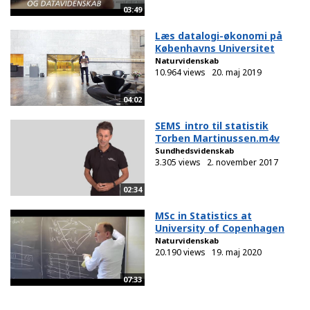
03:49
Læs datalogi-økonomi på
Københavns Universitet
Naturvidenskab
10.964 views
20. maj 2019
04:02
SEMS_intro til statistik
Torben Martinussen.m4v
Sundhedsvidenskab
3.305 views
2. november 2017
02:34
MSc in Statistics at
University of Copenhagen
Naturvidenskab
20.190 views
19. maj 2020
07:33