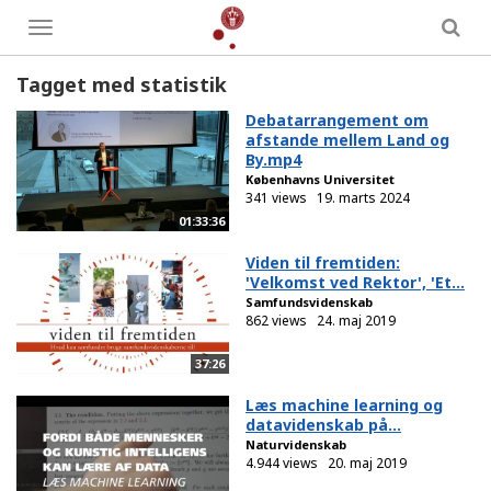
Toggle
menu
Tagget med statistik
Debatarrangement om
afstande mellem Land og
By.mp4
Københavns Universitet
341 views
19. marts 2024
01:33:36
Viden til fremtiden:
'Velkomst ved Rektor', 'Et...
Samfundsvidenskab
862 views
24. maj 2019
37:26
Læs machine learning og
datavidenskab på...
Naturvidenskab
4.944 views
20. maj 2019