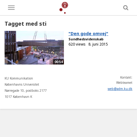
Toggle
menu
Tagget med sti
"Den gode omvej"
Sundhedsvidenskab
620 views
8. juni 2015
00:54
Kontakt:
KU Kommunikation
Webteamet
Københavns Universitet
web
@
adm
.
ku
.
dk
Nørregade 10, postboks 2177
1017 København K