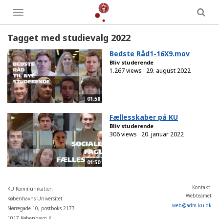
Toggle
menu
Tagget med studievalg 2022
Bedste Råd1-16X9.mov
Bliv studerende
1.267 views
29. august 2022
01:58
Fællesskaber på KU
Bliv studerende
306 views
20. januar 2022
01:50
Kontakt:
KU Kommunikation
Webteamet
Københavns Universitet
web
@
adm
.
ku
.
dk
Nørregade 10, postboks 2177
1017 København K