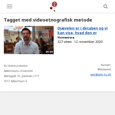
Toggle
menu
Tagget med videoetnografisk metode
Djævelen er i detaljen og vi
kan vise, hvad den er
Humaniora
327 views
12. november 2020
01:39
Kontakt:
KU Kommunikation
Webteamet
Københavns Universitet
web
@
adm
.
ku
.
dk
Nørregade 10, postboks 2177
1017 København K