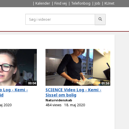
Kalender
Find vej
Telefonbog
Job
KUnet
Søg
00:04
01:56
 Log - Kemi -
SCIENCE Video Log - Kemi -
id
Sissel om bolig
Naturvidenskab
aj 2020
484 views
18. maj 2020