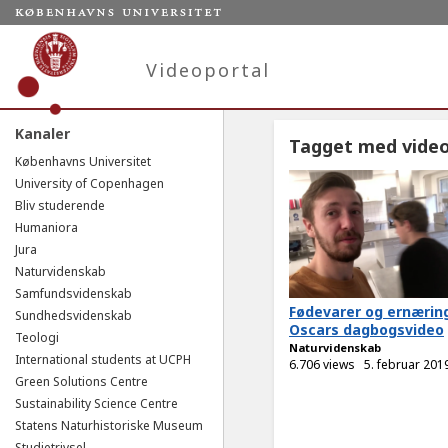
Videoportal
Kanaler
Tagget med vide
Københavns Universitet
University of Copenhagen
Bliv studerende
Humaniora
Jura
Naturvidenskab
Samfundsvidenskab
Fødevarer og ernærin
Sundhedsvidenskab
Oscars dagbogsvideo
Teologi
Naturvidenskab
International students at UCPH
6.706 views
5. februar 201
Green Solutions Centre
Sustainability Science Centre
Statens Naturhistoriske Museum
Studietrivsel