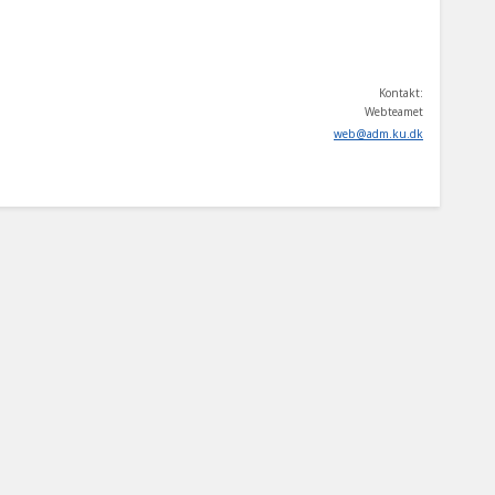
Kontakt:
Webteamet
web
@
adm
.
ku
.
dk