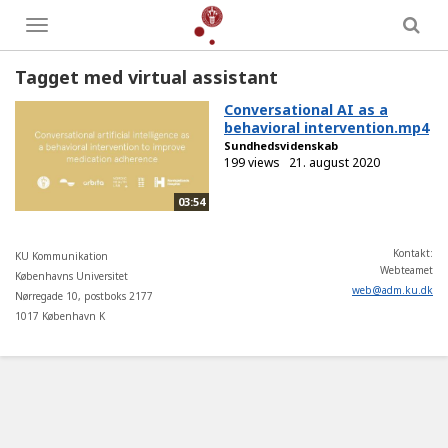
Toggle
menu
Tagget med virtual assistant
Conversational AI as a
behavioral intervention.mp4
Sundhedsvidenskab
199 views
21. august 2020
03:54
Kontakt:
KU Kommunikation
Webteamet
Københavns Universitet
web
@
adm
.
ku
.
dk
Nørregade 10, postboks 2177
1017 København K