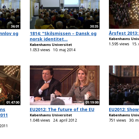
36:01
30:35
Årsfest 2013
nnlov og
1814: "Skilsmissen – Dansk og
norsk identitet...
Københavns Univ
1.595 views
15.
Københavns Universitet
1.053 views
10. maj 2014
01:47:00
01:19:00
vns
EU2012: The future of the EU
EU2012: Sho
2011
Københavns Universitet
Københavns Univ
1.048 views
24. april 2012
751 views
30. m
 2011