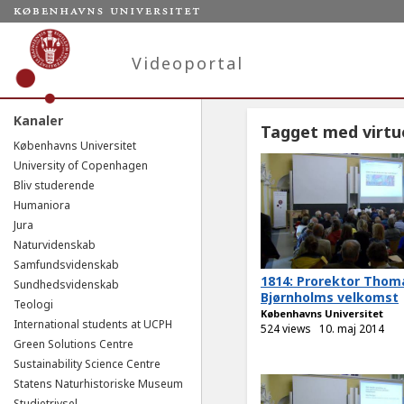
Videoportal
Kanaler
Tagget med virtue
Københavns Universitet
University of Copenhagen
Bliv studerende
Humaniora
Jura
Naturvidenskab
Samfundsvidenskab
1814: Prorektor Thom
Sundhedsvidenskab
Bjørnholms velkomst
Teologi
Københavns Universitet
International students at UCPH
524 views
10. maj 2014
Green Solutions Centre
Sustainability Science Centre
Statens Naturhistoriske Museum
Studietrivsel