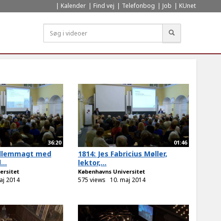
Kalender
Find vej
Telefonbog
Job
KUnet
Søg
36:20
01:46
ellemmagt med
1814: Jes Fabricius Møller,
...
lektor,...
ersitet
Københavns Universitet
aj 2014
575 views
10. maj 2014