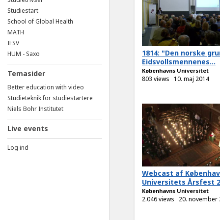
Studiestart
School of Global Health
MATH
IFSV
1814: "Den norske gru
HUM - Saxo
Eidsvollsmennenes...
Københavns Universitet
Temasider
803 views
10. maj 2014
Better education with video
Studieteknik for studiestartere
Niels Bohr Institutet
Live events
Log ind
Webcast af Københa
Universitets Årsfest 
Københavns Universitet
2.046 views
20. november