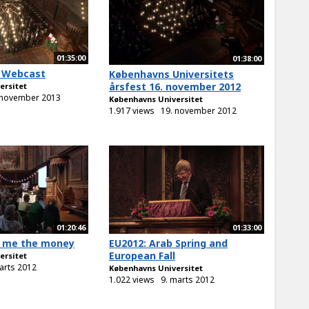
01:35:00
01:38:00
: Webcast
Københavns Universitets
årsfest 16. november 2012
ersitet
 november 2013
Københavns Universitet
1.917 views
19. november 2012
01:20:46
01:33:00
w me the money
EU2012: Arab Spring and
European Fall
ersitet
arts 2012
Københavns Universitet
1.022 views
9. marts 2012