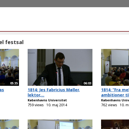
l festsal
05:35
06:03
as
1814: Jes Fabricius Møller,
1814: ”Fra m
lektor,...
ambitioner til
Københavns Universitet
Københavns Univ
759 views
10. maj 2014
762 views
10. m